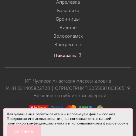
Апрелевка
Балашиха
Бронницы
Видное
Волоколамск
Воскресенск
Показать
ИП Чулкова Анастасия Александровна
ИНН 331405822720 | ОГРН/ОГРНИП 325508100350519
| Не является публичной офертой
Для улучшения работы сайта мы используем файлы cookies.
Продолжая его использование, вы соглашаетесь с нашей
политикой конфиденциальности
и использованием файлов cookie.
Согласен
Разработчик сайта —
Евгений Донич