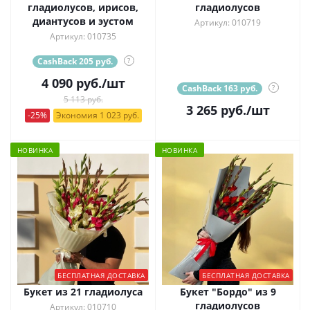
гладиолусов, ирисов,
гладиолусов
диантусов и эустом
Артикул: 010719
Артикул: 010735
CashBack 205 руб.
?
4 090
руб.
/шт
CashBack 163 руб.
?
5 113 руб.
3 265
руб.
/шт
-25%
Экономия 1 023 руб.
НОВИНКА
НОВИНКА
БЕСПЛАТНАЯ ДОСТАВКА
БЕСПЛАТНАЯ ДОСТАВКА
Букет из 21 гладиолуса
Букет "Бордо" из 9
гладиолусов
Артикул: 010710