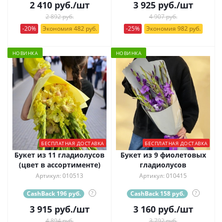
2 410
руб.
/шт
3 925
руб.
/шт
2 892 руб.
4 907 руб.
-20%
Экономия 482 руб.
-25%
Экономия 982 руб.
НОВИНКА
НОВИНКА
БЕСПЛАТНАЯ ДОСТАВКА
БЕСПЛАТНАЯ ДОСТАВКА
Букет из 11 гладиолусов
Букет из 9 фиолетовых
(цвет в ассортименте)
гладиолусов
Артикул: 010513
Артикул: 010415
CashBack 196 руб.
?
CashBack 158 руб.
?
3 915
руб.
/шт
3 160
руб.
/шт
4 894 руб.
3 792 руб.