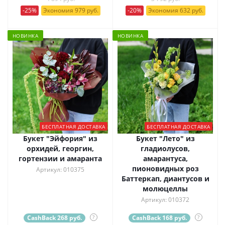
-25%
Экономия 979 руб.
-20%
Экономия 632 руб.
НОВИНКА
НОВИНКА
БЕСПЛАТНАЯ ДОСТАВКА
БЕСПЛАТНАЯ ДОСТАВКА
Букет "Эйфория" из
Букет "Лето" из
орхидей, георгин,
гладиолусов,
гортензии и амаранта
амарантуса,
пионовидных роз
Артикул: 010375
Баттеркап, диантусов и
молюцеллы
Артикул: 010372
CashBack 268 руб.
?
CashBack 168 руб.
?