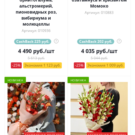
альстромерий,
Момоко
пионовидных роз,
Артикул: 010883
вибирнума и
молюцеллы
Артикул: 010936
CashBack 225 руб.
?
CashBack 202 руб.
?
4 490
руб.
/шт
4 035
руб.
/шт
5 613 руб.
5 044 руб.
-25%
Экономия 1 123 руб.
-25%
Экономия 1 009 руб.
НОВИНКА
НОВИНКА
БЕСПЛАТНАЯ ДОСТАВКА
БЕСПЛАТНАЯ ДОСТАВКА