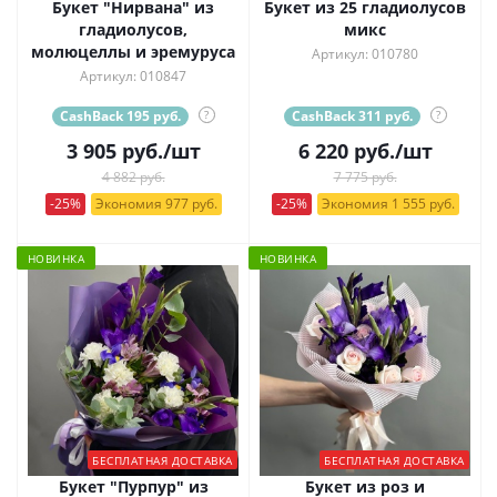
Букет "Нирвана" из
Букет из 25 гладиолусов
гладиолусов,
микс
молюцеллы и эремуруса
Артикул: 010780
Артикул: 010847
CashBack 195 руб.
?
CashBack 311 руб.
?
3 905
руб.
/шт
6 220
руб.
/шт
4 882 руб.
7 775 руб.
-25%
Экономия 977 руб.
-25%
Экономия 1 555 руб.
НОВИНКА
НОВИНКА
БЕСПЛАТНАЯ ДОСТАВКА
БЕСПЛАТНАЯ ДОСТАВКА
Букет "Пурпур" из
Букет из роз и