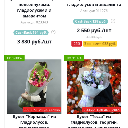
подсолнухами,
гладиолусов и эвкалипта
гладиолусами и
Артикул: 011276
амарантом
CashBack 128 руб.
?
Артикул: 023343
2 550
руб.
/шт
CashBack 194 руб.
?
3 188 руб.
3 880
руб.
/шт
-25%
Экономия 638 руб.
НОВИНКА
НОВИНКА
БЕСПЛАТНАЯ ДОСТАВКА
БЕСПЛАТНАЯ ДОСТАВКА
Букет "Карнавал" из
Букет "Тесса" из
гладиолусов,
гладиолусов, георгин,
орнитогалума,
озатамнуса и хризантем