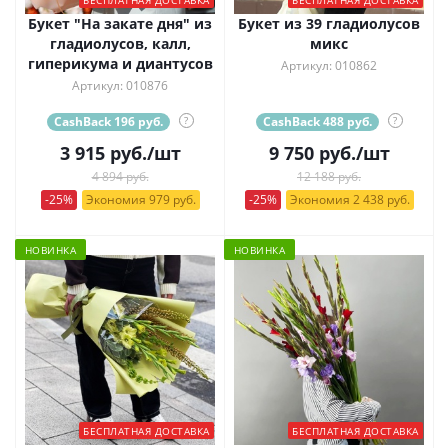
Букет "На закате дня" из
Букет из 39 гладиолусов
гладиолусов, калл,
микс
гиперикума и диантусов
Артикул: 010862
Артикул: 010876
CashBack 196 руб.
?
CashBack 488 руб.
?
3 915
руб.
/шт
9 750
руб.
/шт
4 894 руб.
12 188 руб.
-25%
Экономия 979 руб.
-25%
Экономия 2 438 руб.
НОВИНКА
НОВИНКА
БЕСПЛАТНАЯ ДОСТАВКА
БЕСПЛАТНАЯ ДОСТАВКА