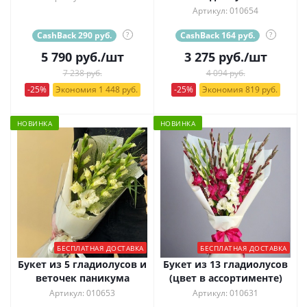
Артикул: 010654
CashBack 290 руб.
?
CashBack 164 руб.
?
5 790
руб.
/шт
3 275
руб.
/шт
7 238 руб.
4 094 руб.
-25%
Экономия 1 448 руб.
-25%
Экономия 819 руб.
НОВИНКА
НОВИНКА
БЕСПЛАТНАЯ ДОСТАВКА
БЕСПЛАТНАЯ ДОСТАВКА
Букет из 5 гладиолусов и
Букет из 13 гладиолусов
веточек паникума
(цвет в ассортименте)
Артикул: 010653
Артикул: 010631