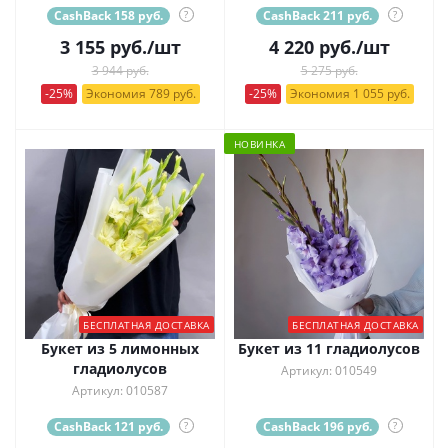
CashBack 158 руб.
?
CashBack 211 руб.
?
3 155
руб.
/шт
4 220
руб.
/шт
3 944 руб.
5 275 руб.
-25%
Экономия 789 руб.
-25%
Экономия 1 055 руб.
НОВИНКА
БЕСПЛАТНАЯ ДОСТАВКА
БЕСПЛАТНАЯ ДОСТАВКА
Букет из 5 лимонных
Букет из 11 гладиолусов
гладиолусов
Артикул: 010549
Артикул: 010587
CashBack 121 руб.
?
CashBack 196 руб.
?