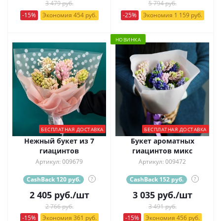
3 479 руб.
5 794 руб.
-15%
Экономия 454 руб.
-25%
Экономия 1 159 руб.
НОВИНКА
БЕСПЛАТНАЯ ДОСТАВКА
БЕСПЛАТНАЯ ДОСТАВКА
Нежный букет из 7
Букет ароматных
гиацинтов
гиацинтов микс
Артикул: 009679
Артикул: 009472
CashBack 120 руб.
?
CashBack 152 руб.
?
2 405
руб.
/шт
3 035
руб.
/шт
2 766 руб.
3 491 руб.
-15%
Экономия 361 руб.
-15%
Экономия 456 руб.