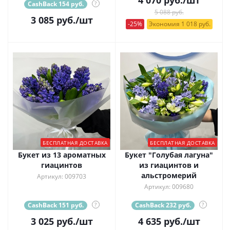
CashBack 154 руб.
?
5 088 руб.
3 085
руб.
/шт
-25%
Экономия 1 018 руб.
БЕСПЛАТНАЯ ДОСТАВКА
БЕСПЛАТНАЯ ДОСТАВКА
Букет из 13 ароматных
Букет "Голубая лагуна"
гиацинтов
из гиацинтов и
альстромерий
Артикул: 009703
Артикул: 009680
CashBack 151 руб.
?
CashBack 232 руб.
?
3 025
руб.
/шт
4 635
руб.
/шт