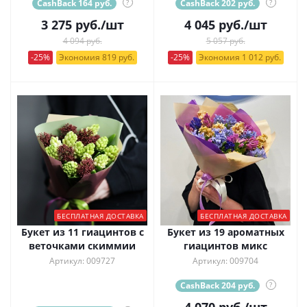
CashBack 164 руб.
?
CashBack 202 руб.
?
3 275
руб.
/шт
4 045
руб.
/шт
4 094 руб.
5 057 руб.
-25%
Экономия 819 руб.
-25%
Экономия 1 012 руб.
БЕСПЛАТНАЯ ДОСТАВКА
БЕСПЛАТНАЯ ДОСТАВКА
Букет из 11 гиацинтов с
Букет из 19 ароматных
веточками скиммии
гиацинтов микс
Артикул: 009727
Артикул: 009704
CashBack 204 руб.
?
4 070
руб.
/шт