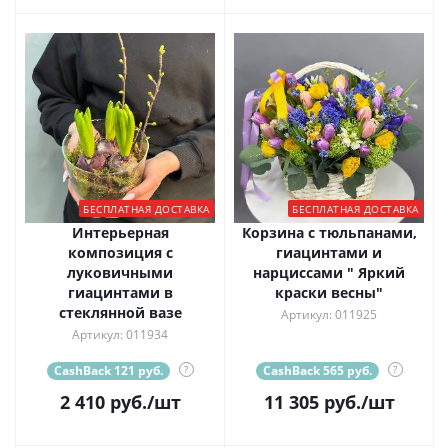
БЕСПЛАТНАЯ ДОСТАВКА
БЕСПЛАТНАЯ ДОСТАВКА
Интерьерная
Корзина с тюльпанами,
композиция с
гиацинтами и
луковичными
нарциссами " Яркий
гиацинтами в
краски весны"
стеклянной вазе
Артикул: 011925
Артикул: 011934
CashBack 121 руб.
?
CashBack 565 руб.
?
2 410
руб.
/шт
11 305
руб.
/шт