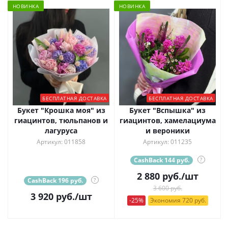
НОВИНКА
НОВИНКА
БЕСПЛАТНАЯ ДОСТАВКА
БЕСПЛАТНАЯ ДОСТАВКА
Букет "Крошка моя" из
Букет "Вспышка" из
гиацинтов, тюльпанов и
гиацинтов, хамелациума
лагуруса
и вероники
Артикул: 011858
Артикул: 011235
CashBack 144 руб.
?
2 880
руб.
/шт
CashBack 196 руб.
?
3 600 руб.
3 920
руб.
/шт
-25%
Экономия 720 руб.