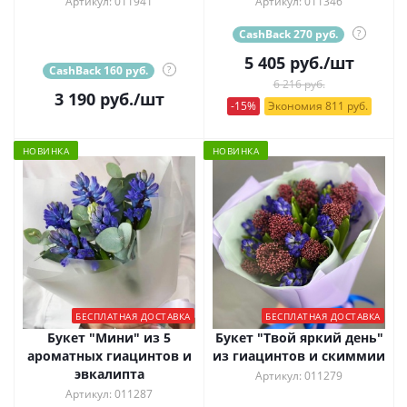
Артикул: 011941
Артикул: 011346
CashBack 270 руб.
?
5 405
руб.
/шт
CashBack 160 руб.
?
6 216 руб.
3 190
руб.
/шт
-15%
Экономия 811 руб.
НОВИНКА
НОВИНКА
БЕСПЛАТНАЯ ДОСТАВКА
БЕСПЛАТНАЯ ДОСТАВКА
Букет "Мини" из 5
Букет "Твой яркий день"
ароматных гиацинтов и
из гиацинтов и скиммии
эвкалипта
Артикул: 011279
Артикул: 011287