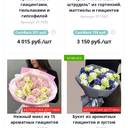
гиацинтами,
штрудель" из гортензий,
тюльпанами и
маттиолы и гиацинтов
гипсофилой
Артикул: 011943
Артикул: 011950
CashBack 201 руб.
?
CashBack 158 руб.
?
4 015
руб.
/шт
3 150
руб.
/шт
НОВИНКА
БЕСПЛАТНАЯ ДОСТАВКА
БЕСПЛАТНАЯ ДОСТАВКА
Нежный микс из 15
Букет из ароматных
ароматных гиацинтов
гиацинтов и эустом