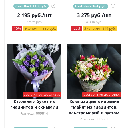
CashBack 110 руб.
?
CashBack 164 руб.
?
2 195
руб.
/шт
3 275
руб.
/шт
2 525 руб.
4 094 руб.
-15%
Экономия 330 руб.
-25%
Экономия 819 руб.
БЕСПЛАТНАЯ ДОСТАВКА
БЕСПЛАТНАЯ ДОСТАВКА
Стильный букет из
Композиция в корзине
гиацинтов и скиммии
"Майя" из гиацинтов,
альстромерий и эустом
Артикул: 009814
Артикул: 009770