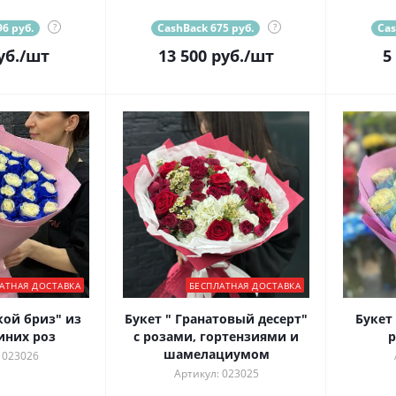
6 руб.
?
CashBack 675 руб.
?
Cas
уб.
/шт
13 500
руб.
/шт
5
АТНАЯ ДОСТАВКА
БЕСПЛАТНАЯ ДОСТАВКА
кой бриз" из
Букет " Гранатовый десерт"
Букет
иних роз
с розами, гортензиями и
р
шамелациумом
 023026
Артикул: 023025