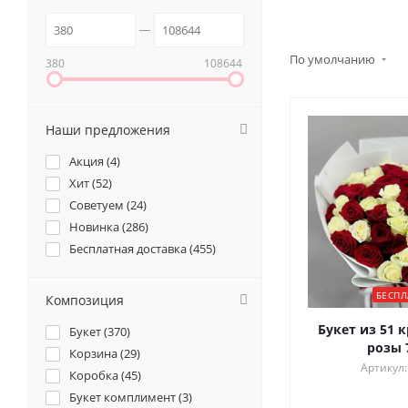
По умолчанию
380
108644
Наши предложения
Акция (
4
)
Хит (
52
)
Советуем (
24
)
Новинка (
286
)
Бесплатная доставка (
455
)
БЕСПЛ
Композиция
Букет из 51 
Букет (
370
)
розы 
Корзина (
29
)
Артикул:
Коробка (
45
)
Букет комплимент (
3
)