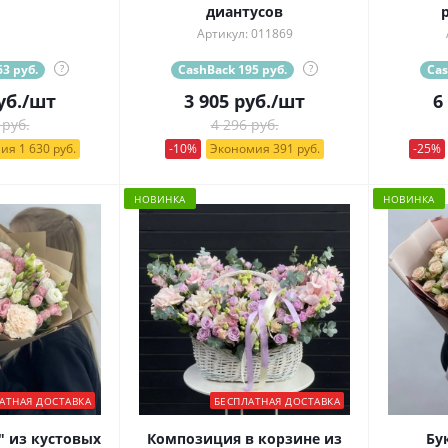
диантусов
Артикул: 011869
3 руб.
?
CashBack 195 руб.
?
Cas
уб.
/шт
3 905
руб.
/шт
6
 руб.
4 296 руб.
ия 1 630 руб.
-10%
Экономия 391 руб.
-25%
НОВИНКА
НОВИНКА
АТНАЯ ДОСТАВКА
БЕСПЛАТНАЯ ДОСТАВКА
" из кустовых
Композиция в корзине из
Бу