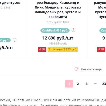
и диантусов
роз Эквадор Квиксенд и
ранунк
Пинк Мондиаль, кустовых
Момо
 011846
лавандовых роз, эустом и
кустов
эвкалипта
эус
Артикул: 011844
CashBack 635 руб.
?
Cas
12 690
руб.
/шт
9
6 руб.
?
15 863 руб.
уб.
/шт
-25%
Экономия 3 173 руб.
-25%
Показать еще
1
2
3
23
оссии, 10-летний школьник или 40-летний генеральный ди
ро беззащитные шипы. Из поколения в поколение незамысло