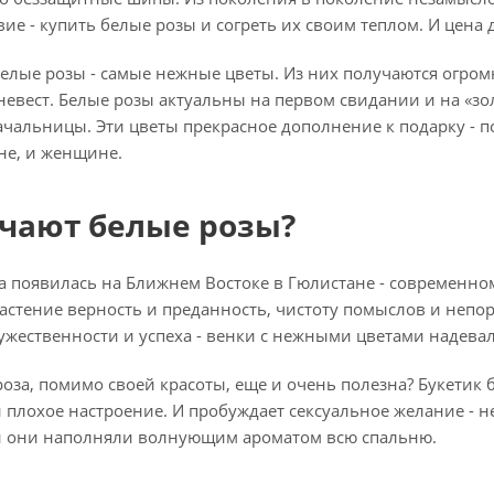
ие - купить белые розы и согреть их своим теплом. И цена
белые розы - самые нежные цветы. Из них получаются огро
евест. Белые розы актуальны на первом свидании и на «зо
ачальницы. Эти цветы прекрасное дополнение к подарку - 
не, и женщине.
ачают белые розы?
а появилась на Ближнем Востоке в Гюлистане - современном
астение верность и преданность, чистоту помыслов и непо
жественности и успеха - венки с нежными цветами надевал
 роза, помимо своей красоты, еще и очень полезна? Букетик 
и плохое настроение. И пробуждает сексуальное желание - 
 и они наполняли волнующим ароматом всю спальню.