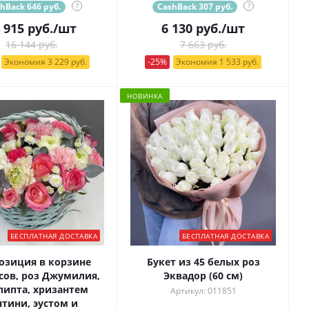
hBack 646 руб.
?
CashBack 307 руб.
?
 915
руб.
/шт
6 130
руб.
/шт
16 144 руб.
7 663 руб.
Экономия 3 229 руб.
-25%
Экономия 1 533 руб.
НОВИНКА
БЕСПЛАТНАЯ ДОСТАВКА
БЕСПЛАТНАЯ ДОСТАВКА
озиция в корзине
Букет из 45 белых роз
сов, роз Джумилия,
Эквадор (60 см)
липта, хризантем
Артикул: 011851
нтини, эустом и