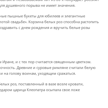
 для душевного порыва не имеет значения.
мные пышные букеты для юбилеев и элегантные
лотой свадьбе». Корзина белых роз способна растопить
поздравить с днем рождения и вручить белые розы
 Иране, и с тех пор считается священным цветком.
рочность. Древние и суровые римляне считали белую
и на голову воинам, уходящим сражаться.
белых роз, поставленный в вазе возле кровати,
недаром царица Клеопатра осыпала свое ложе