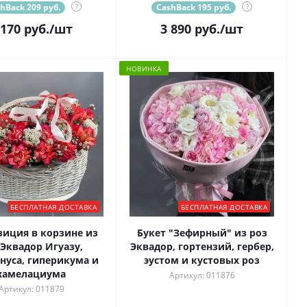
hBack 209 руб.
?
CashBack 195 руб.
?
 170
руб.
/шт
3 890
руб.
/шт
НОВИНКА
БЕСПЛАТНАЯ ДОСТАВКА
БЕСПЛАТНАЯ ДОСТАВКА
иция в корзине из
Букет "Зефирный" из роз
 Эквадор Игуазу,
Эквадор, гортензий, гербер,
нуса, гиперикума и
эустом и кустовых роз
хамелациума
Артикул: 011876
Артикул: 011879