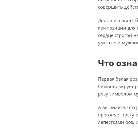
совершить действ
Действительно, 
композиции для н
сердце строгой н
уместно и мужчи
Что озн
Первая белая роз
Символизирует р
розу символом му
А вы знаете, что
прогоняет тоску 
лепестками роз,