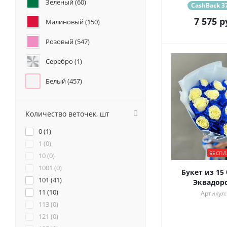
Зеленый (
60
)
CashBack 37
Подсолнухи (
10
)
Анемоны (
5
)
7 575
р
Малиновый (
150
)
Гвоздики (
122
)
Розовый (
547
)
Геогрины (
34
)
Гипсофилы (
23
)
Серебро (
1
)
Гладиолус (
7
)
Каллы (
14
)
Белый (
457
)
Маттиола (
75
)
Красный (
275
)
Нарциссы (
11
)
Количество веточек, шт
Фрезия (
21
)
Бордовый (
36
)
0 (
1
)
Желтый (
121
)
1 (
0
)
БЕСПЛ
10 (
0
)
Коралловый (
42
)
1001 (
0
)
Букет из 15
101 (
Кремовый (
41
)
266
)
Эквадорс
11 (
10
)
Артикул:
Оранжевый (
111
)
113 (
0
)
121 (
0
)
Персиковый (
103
)