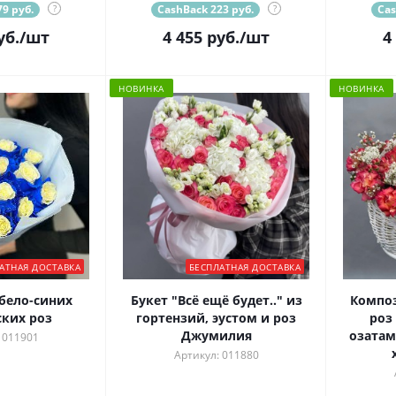
9 руб.
?
CashBack 223 руб.
?
Cas
уб.
/шт
4 455
руб.
/шт
4
НОВИНКА
НОВИНКА
АТНАЯ ДОСТАВКА
БЕСПЛАТНАЯ ДОСТАВКА
 бело-синих
Букет "Всё ещё будет.." из
Композ
ких роз
гортензий, эустом и роз
роз
Джумилия
озатам
 011901
Артикул: 011880