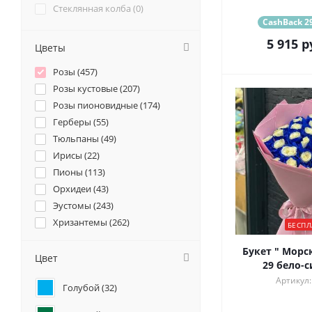
Стеклянная колба (
0
)
CashBack 29
5 915
р
Цветы
Розы (
457
)
Розы кустовые (
207
)
Розы пионовидные (
174
)
Герберы (
55
)
Тюльпаны (
49
)
Ирисы (
22
)
Пионы (
113
)
Орхидеи (
43
)
Эустомы (
243
)
Хризантемы (
262
)
БЕСПЛ
Ромашки (
70
)
Букет " Морс
Ранункулюсы (
51
)
Цвет
29 бело-с
Альстромерии (
70
)
Артикул:
Голубой (
32
)
Гортензии (
132
)
Лилии (
27
)