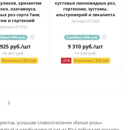
улюсов, хризантем
кустовых пионовидных роз,
ко, озатамнуса,
гортензии, эустомы,
ых роз сорта Таня,
альстромерий и эвкалипта
том и гортензий
Артикул: 011826
Артикул: 011842
hBack 496 руб.
?
CashBack 466 руб.
?
 925
руб.
/шт
9 310
руб.
/шт
12 407 руб.
11 638 руб.
Экономия 2 482 руб.
-25%
Экономия 2 328 руб.
ректор, услышав словосочетание «белые розы»
ватый и незабываемый хит из 80-х побуждает россиян