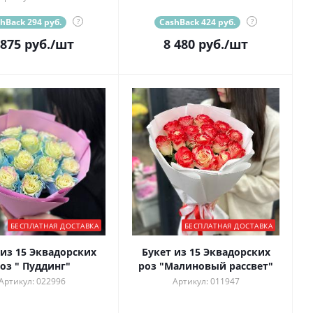
hBack 294 руб.
?
CashBack 424 руб.
?
 875
руб.
/шт
8 480
руб.
/шт
БЕСПЛАТНАЯ ДОСТАВКА
БЕСПЛАТНАЯ ДОСТАВКА
 из 15 Эквадорских
Букет из 15 Эквадорских
оз " Пуддинг"
роз "Малиновый рассвет"
Артикул: 022996
Артикул: 011947