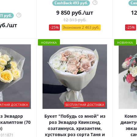
CashBack 493 руб.
?
Cas
9 850
руб.
/шт
12
1 руб.
?
12 313 руб.
уб.
/шт
-25%
Экономия 2 463 руб.
-25%
НОВИНКА
НОВИНКА
АТНАЯ ДОСТАВКА
БЕСПЛАТНАЯ ДОСТАВКА
оз Эквадор
Букет "Побудь со мной" из
Комп
вкалиптом (70
роз Эквадор Квиксенд,
дианту
)
озатамнуса, хризантем,
эвка
кустовых роз сорта Таня и
са
 011871