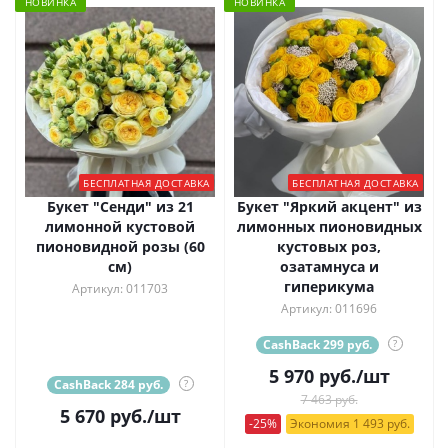
НОВИНКА
НОВИНКА
БЕСПЛАТНАЯ ДОСТАВКА
БЕСПЛАТНАЯ ДОСТАВКА
Букет "Сенди" из 21
Букет "Яркий акцент" из
лимонной кустовой
лимонных пионовидных
пионовидной розы (60
кустовых роз,
см)
озатамнуса и
гиперикума
Артикул: 011703
Артикул: 011696
CashBack 299 руб.
?
5 970
руб.
/шт
CashBack 284 руб.
?
7 463 руб.
5 670
руб.
/шт
-25%
Экономия 1 493 руб.