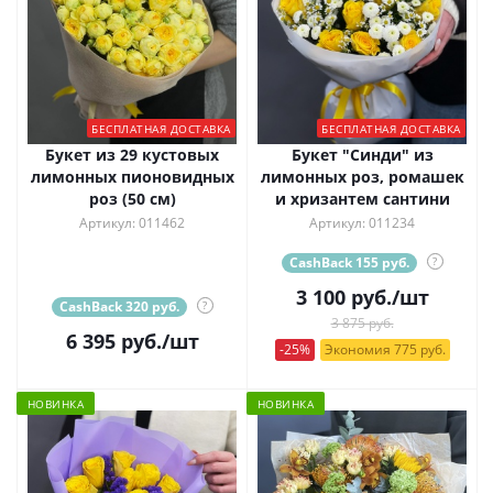
БЕСПЛАТНАЯ ДОСТАВКА
БЕСПЛАТНАЯ ДОСТАВКА
Букет из 29 кустовых
Букет "Синди" из
лимонных пионовидных
лимонных роз, ромашек
роз (50 см)
и хризантем сантини
Артикул: 011462
Артикул: 011234
CashBack 155 руб.
?
3 100
руб.
/шт
CashBack 320 руб.
?
3 875 руб.
6 395
руб.
/шт
-25%
Экономия 775 руб.
НОВИНКА
НОВИНКА