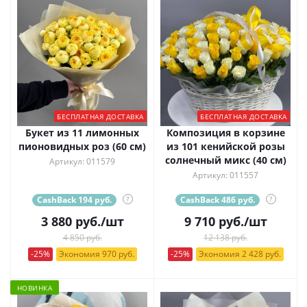
БЕСПЛАТНАЯ ДОСТАВКА
БЕСПЛАТНАЯ ДОСТАВКА
Букет из 11 лимонных
Композиция в корзине
пионовидных роз (60 см)
из 101 кенийской розы
солнечный микс (40 см)
Артикул: 011579
Артикул: 011557
CashBack 194 руб.
?
CashBack 486 руб.
?
3 880
руб.
/шт
9 710
руб.
/шт
4 850 руб.
12 138 руб.
-25%
Экономия 970 руб.
-25%
Экономия 2 428 руб.
НОВИНКА