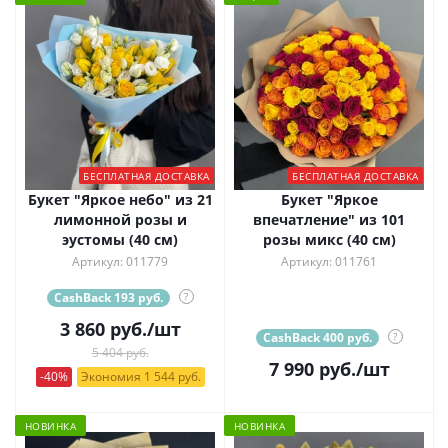
БЕСПЛАТНАЯ ДОСТАВКА
БЕСПЛАТНАЯ ДОСТАВКА
Букет "Яркое небо" из 21
Букет "Яркое
лимонной розы и
впечатление" из 101
эустомы (40 см)
розы микс (40 см)
Артикул: 011779
Артикул: 011761
CashBack 193 руб.
?
3 860
руб.
/шт
CashBack 400 руб.
?
5 404 руб.
7 990
руб.
/шт
-40%
Экономия 1 544 руб.
НОВИНКА
НОВИНКА