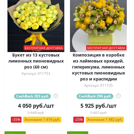
БЕСПЛАТНАЯ ДОСТАВКА
БЕСПЛАТНАЯ ДОСТАВКА
Букет из 13 кустовых
Композиция в коробке
лимонных пионовидных
из лаймовых орхидей,
роз (60 см)
гиперикума, лимонных
кустовых пионовидных
Артикул: 011753
роз и краспедии
Артикул: 011735
CashBack 203 руб.
?
CashBack 296 руб.
?
4 050
руб.
/шт
5 925
руб.
/шт
5 468 руб.
7 407 руб.
-35%
Экономия 1 418 руб.
-25%
Экономия 1 482 руб.