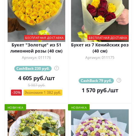
БЕСПЛАТНАЯ ДОСТАВКА
БЕСПЛАТНАЯ ДОСТАВКА
Букет "Золотце" из 51
Букет из 7 Кенийских роз
лимонной розы (40 см)
(40 см)
Артикул: 011176
Артикул: 011175
CashBack 230 руб.
?
4 605
руб.
/шт
CashBack 79 руб.
?
5 987 руб.
1 570
руб.
/шт
-30%
Экономия 1 382 руб.
НОВИНКА
НОВИНКА