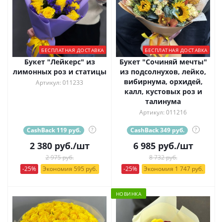
БЕСПЛАТНАЯ ДОСТАВКА
БЕСПЛАТНАЯ ДОСТАВКА
Букет "Лейкерс" из
Букет "Сочиняй мечты"
лимонных роз и статицы
из подсолнухов, лейко,
вибирнума, орхидей,
Артикул: 011233
калл, кустовых роз и
талинума
Артикул: 011216
CashBack 119 руб.
?
CashBack 349 руб.
?
2 380
руб.
/шт
6 985
руб.
/шт
2 975 руб.
8 732 руб.
-25%
Экономия 595 руб.
-25%
Экономия 1 747 руб.
НОВИНКА