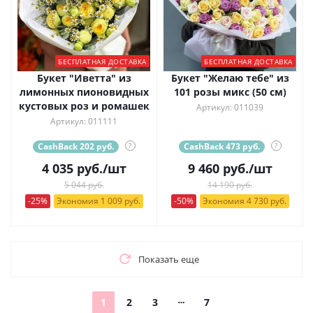
БЕСПЛАТНАЯ ДОСТАВКА
БЕСПЛАТНАЯ ДОСТАВКА
Букет "Иветта" из
Букет "Желаю тебе" из
лимонных пионовидных
101 розы микс (50 см)
кустовых роз и ромашек
Артикул: 011039
Артикул: 011111
CashBack 202 руб.
?
CashBack 473 руб.
?
4 035
руб.
/шт
9 460
руб.
/шт
5 044 руб.
14 190 руб.
-25%
Экономия 1 009 руб.
-50%
Экономия 4 730 руб.
Показать еще
1
2
3
7