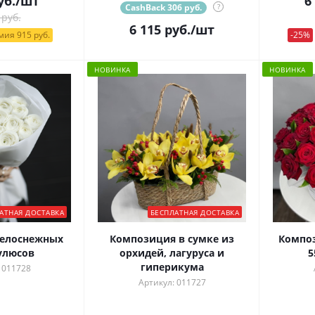
уб.
/шт
6
CashBack 306 руб.
?
 руб.
6 115
руб.
/шт
ия 915 руб.
-25%
НОВИНКА
НОВИНКА
АТНАЯ ДОСТАВКА
БЕСПЛАТНАЯ ДОСТАВКА
белоснежных
Композиция в сумке из
Композ
улюсов
орхидей, лагуруса и
5
гиперикума
 011728
Артикул: 011727