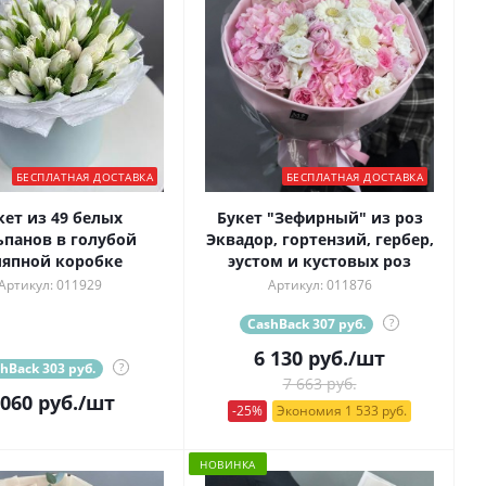
БЕСПЛАТНАЯ ДОСТАВКА
БЕСПЛАТНАЯ ДОСТАВКА
кет из 49 белых
Букет "Зефирный" из роз
панов в голубой
Эквадор, гортензий, гербер,
япной коробке
эустом и кустовых роз
Артикул: 011929
Артикул: 011876
CashBack 307 руб.
?
6 130
руб.
/шт
hBack 303 руб.
?
7 663 руб.
 060
руб.
/шт
-25%
Экономия 1 533 руб.
НОВИНКА