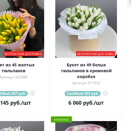
БЕСПЛАТНАЯ ДОСТАВКА
БЕСПЛАТНАЯ ДОСТАВКА
ет из 45 желтых
Букет из 49 белых
тюльпанов
тюльпанов в кремовой
коробке
Артикул: 022990
Артикул: 011932
hBack 307 руб.
?
CashBack 303 руб.
?
 145
руб.
/шт
6 060
руб.
/шт
НОВИНКА