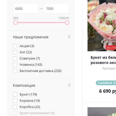
380
108644
Наши предложения
Акция (
3
)
БЕСПЛ
Хит (
22
)
Букет из бел
Советуем (
7
)
розового ок
Новинка (
143
)
Артикул:
Бесплатная доставка (
226
)
CashBack 33
Композиция
6 690
р
Букет (
179
)
Корзина (
19
)
Коробка (
22
)
Букет комплимент (
0
)