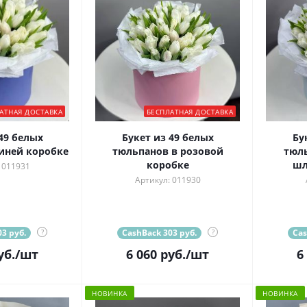
АТНАЯ ДОСТАВКА
БЕСПЛАТНАЯ ДОСТАВКА
49 белых
Букет из 49 белых
Бу
иней коробке
тюльпанов в розовой
тюль
коробке
шл
 011931
Артикул: 011930
3 руб.
?
CashBack 303 руб.
?
Cas
уб.
/шт
6 060
руб.
/шт
6
НОВИНКА
НОВИНКА