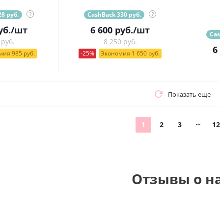
8 руб.
?
CashBack 330 руб.
?
уб.
/шт
6 600
руб.
/шт
Cas
 руб.
8 250 руб.
6
ия 985 руб.
-25%
Экономия 1 650 руб.
Показать еще
1
2
3
12
Отзывы о н