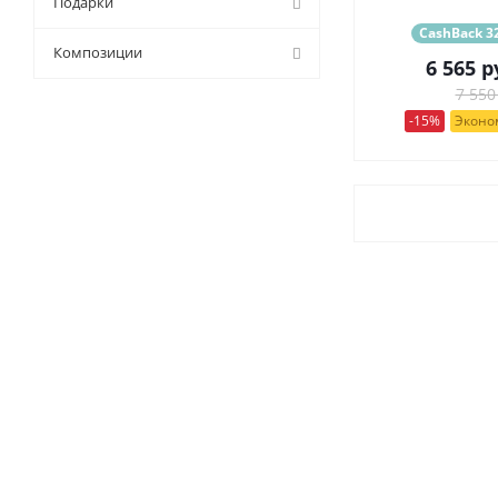
Подарки
63 (
0
)
59 (
0
)
CashBack 32
65 (
0
)
6 (
0
)
Композиции
65 см (
0
)
6 565
р
61 (
0
)
7 см (
0
)
7 550
65 (
0
)
70 (
0
)
-15%
Эконом
7 (
0
)
70 см (
4
)
71 (
2
)
75 см (
0
)
75 (
11
)
8,5 см (
0
)
8 (
0
)
80 (
0
)
81 (
0
)
80 см (
0
)
85 (
0
)
90 (
0
)
9 (
7
)
90 см (
0
)
97 (
0
)
пакет (
0
)