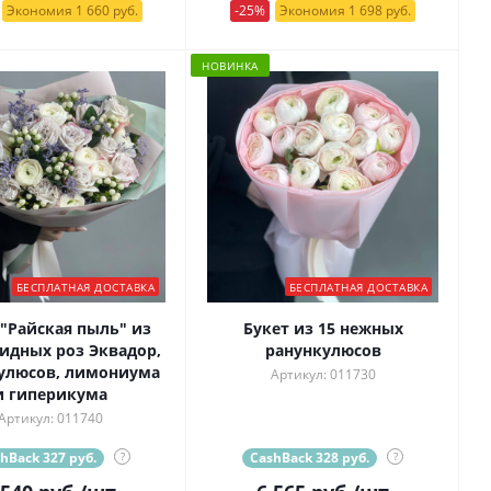
Экономия 1 660 руб.
-25%
Экономия 1 698 руб.
НОВИНКА
БЕСПЛАТНАЯ ДОСТАВКА
БЕСПЛАТНАЯ ДОСТАВКА
 "Райская пыль" из
Букет из 15 нежных
идных роз Эквадор,
ранункулюсов
улюсов, лимониума
Артикул: 011730
и гиперикума
Артикул: 011740
hBack 327 руб.
?
CashBack 328 руб.
?