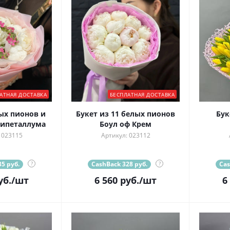
АТНАЯ ДОСТАВКА
БЕСПЛАТНАЯ ДОСТАВКА
ых пионов и
Букет из 11 белых пионов
Бук
сипеталлума
Боул оф Крем
 023115
Артикул: 023112
5 руб.
?
CashBack 328 руб.
?
Cas
уб.
/шт
6 560
руб.
/шт
6