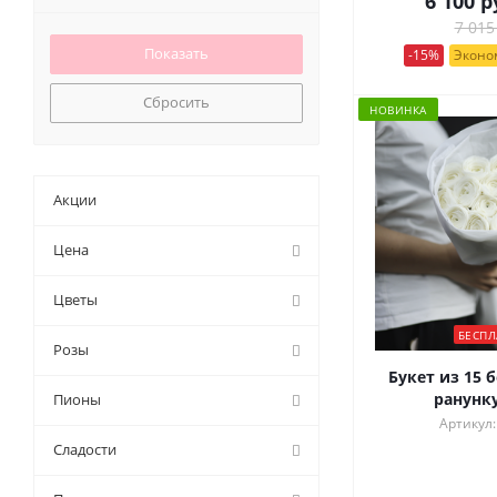
6 100
р
40 см (
10
)
3 (
0
)
42 см (
0
)
7 015
303 (
0
)
43 см (
0
)
-15%
Эконом
31 (
1
)
44 см (
0
)
33 (
0
)
Сбросить
45 (
3
)
НОВИНКА
35 (
5
)
45 см (
2
)
37 (
1
)
46 см (
0
)
39 (
1
)
50 (
0
)
41 (
0
)
Акции
50 ми (
0
)
43 (
1
)
50 см (
26
)
Цена
45 (
1
)
53 см (
0
)
47 (
0
)
55 (
0
)
Цветы
49 (
8
)
55 см (
1
)
5 (
0
)
БЕСПЛ
56 см (
0
)
Розы
50 (
1
)
59 (
0
)
Букет из 15 
501 (
0
)
ранунк
Пионы
60 (
1
)
51 (
10
)
Артикул:
60 см (
20
)
53 (
0
)
Сладости
60см (
0
)
55 (
1
)
61 (
0
)
57 (
0
)