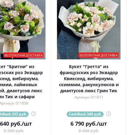
БЕСПЛАТНАЯ ДОСТАВКА
БЕСПЛАТНАЯ ДОСТАВКА
кет "Бритни" из
Букет "Гретта" из
зских роз Эквадор
французских роз Эквадор
сенд, вибирнума,
Квиксенд, вибирнума,
ммии, лаймовых
скиммии, ранункулюсов и
ей, диантусов люкс
диантусов люкс Грин Тик
ин Тик и сафари
Артикул: 011811
Артикул: 011856
hBack 332 руб.
?
CashBack 340 руб.
?
 640
руб.
/шт
6 790
руб.
/шт
8 300 руб.
8 488 руб.