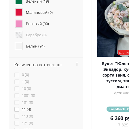
Зеленый (
19
)
Подсолнухи (
2
)
Анемоны (
1
)
Малиновый (
9
)
Гвоздики (
28
)
Розовый (
90
)
Геогрины (
2
)
Гипсофилы (
0
)
Серебро (
0
)
Гладиолус (
2
)
Каллы (
5
)
Белый (
94
)
Маттиола (
17
)
БЕСПЛ
Красный (
21
)
Нарциссы (
3
)
Букет "Юлен
Количество веточек, шт
Фрезия (
7
)
Бордовый (
7
)
Эквадор, ку
0 (
0
)
сорта Таня, 
Желтый (
17
)
эустом, эв
1 (
0
)
диант
10 (
0
)
Коралловый (
8
)
Артикул:
1001 (
0
)
101 (
Кремовый (
0
)
28
)
CashBack 31
11 (
4
)
Оранжевый (
14
)
113 (
0
)
6 260
р
121 (
0
)
Персиковый (
6
)
7 825