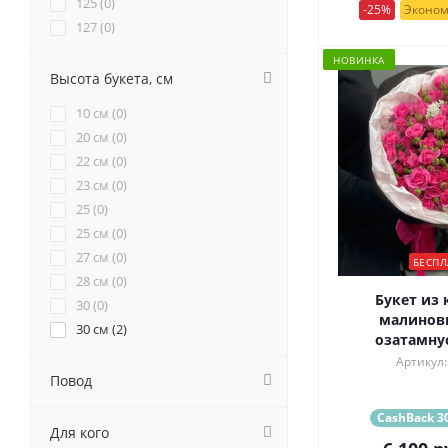
125 (
0
)
-25%
Эконом
Серый (
2
)
127 (
0
)
13 (
1
)
НОВИНКА
Синий (
7
)
131 (
0
)
Высота букета, см
15 (
13
)
Фиолетовый (
27
)
10 см (
0
)
151 (
0
)
20 см (
0
)
Черный (
1
)
17 (
4
)
22 см (
0
)
171 (
0
)
Разноцветный (
16
)
23 см (
0
)
18 (
2
)
25 (
0
)
19 (
Золотой (
9
)
0
)
25 см (
0
)
20 (
0
)
27 см (
0
)
Радужный (
0
)
БЕСПЛ
201 (
0
)
28 см (
0
)
21 (
13
)
Букет из 
30 (
0
)
22 (
0
)
малиновы
30 см (
2
)
23 (
1
)
озатамнус
35 (
0
)
Артикул:
25 (
19
)
35 см (
0
)
Повод
251 (
0
)
4 (
0
)
27 (
4
)
CashBack 30
40 (
1
)
Для кого
29 (
5
)