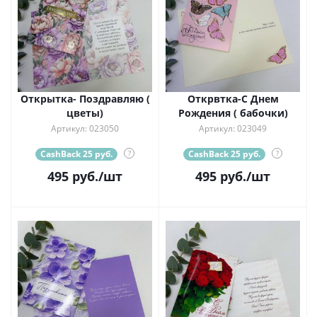
Открытка- Поздравляю (
Открвтка-С Днем
цветы)
Рождения ( бабочки)
Артикул: 023050
Артикул: 023049
CashBack 25 руб.
?
CashBack 25 руб.
?
495
руб.
/шт
495
руб.
/шт