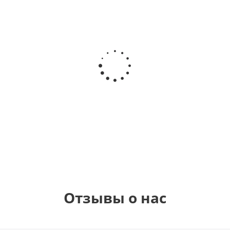
Шар с
Шар круг,
днем
счастливого
рождения,
Сердце розовое
дня
с
фольгированный
рождения
бабочками
шар с гелием (45
(45см)
см)
900
руб.
900
руб.
895
руб.
Отзывы о нас