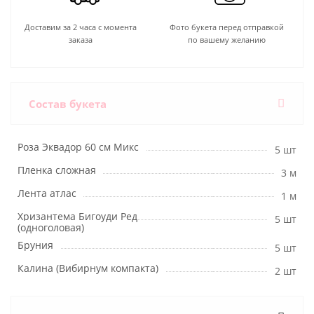
Доставим за 2 часа с момента
Фото букета перед отправкой
заказа
по вашему желанию
Состав букета
Роза Эквадор 60 см Микс
5 шт
Пленка сложная
3 м
Лента атлас
1 м
Хризантема Бигоуди Ред
5 шт
(одноголовая)
Бруния
5 шт
Калина (Вибирнум компакта)
2 шт