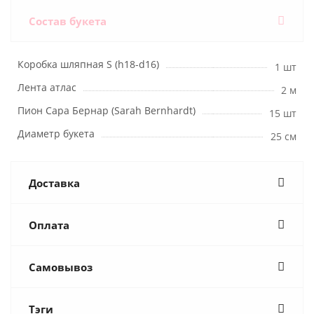
Состав букета
Коробка шляпная S (h18-d16)
1 шт
Лента атлас
2 м
Пион Сара Бернар (Sarah Bernhardt)
15 шт
Диаметр букета
25 см
Доставка
Оплата
Самовывоз
Тэги