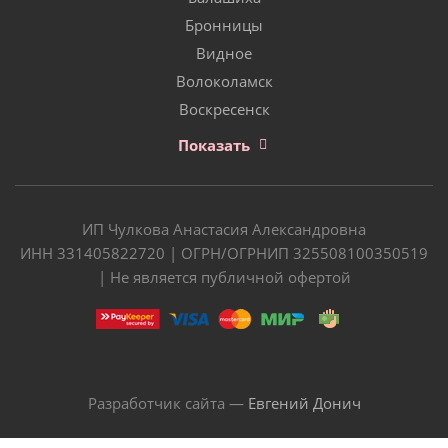
Бронницы
Видное
Волоколамск
Воскресенск
Показать
ИП Чулкова Анастасия Александровна
ИНН 331405822720 | ОГРН/ОГРНИП 325508100350519
| Не является публичной офертой
Разработчик сайта —
Евгений Донич